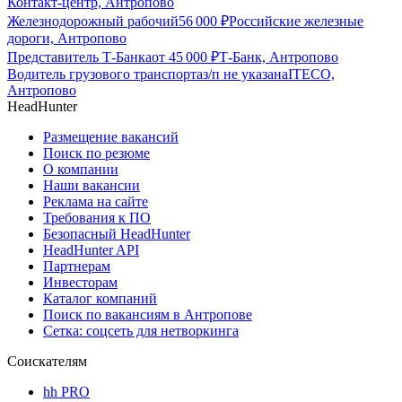
Контакт-центр, Антропово
Железнодорожный рабочий
56 000
₽
Российские железные
дороги, Антропово
Представитель Т-Банка
от
45 000
₽
Т-Банк, Антропово
Водитель грузового транспорта
з/п не указана
ITECO,
Антропово
HeadHunter
Размещение вакансий
Поиск по резюме
О компании
Наши вакансии
Реклама на сайте
Требования к ПО
Безопасный HeadHunter
HeadHunter API
Партнерам
Инвесторам
Каталог компаний
Поиск по вакансиям в Антропове
Сетка: соцсеть для нетворкинга
Соискателям
hh PRO