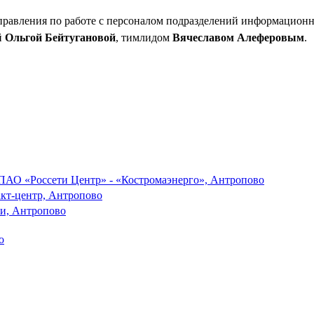
управления по работе с персоналом подразделений информацио
й
Ольгой Бейтугановой
, тимлидом
Вячеславом Алеферовым
.
ПАО «Россети Центр» - «Костромаэнерго», Антропово
акт-центр, Антропово
ги, Антропово
о