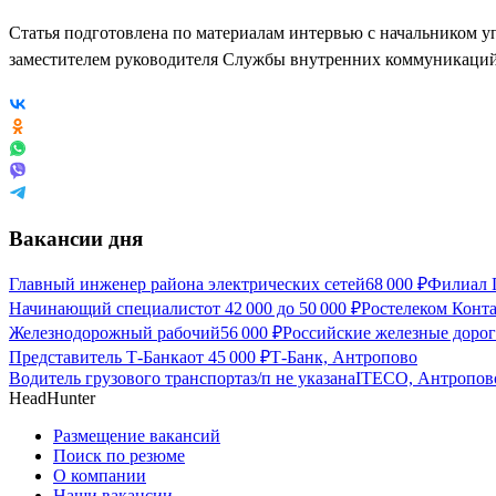
Статья подготовлена по материалам интервью с начальником 
заместителем руководителя Службы внутренних коммуникаци
Вакансии дня
Главный инженер района электрических сетей
68 000
₽
Филиал 
Начинающий специалист
от
42 000
до
50 000
₽
Ростелеком Конт
Железнодорожный рабочий
56 000
₽
Российские железные доро
Представитель Т-Банка
от
45 000
₽
Т-Банк, Антропово
Водитель грузового транспорта
з/п не указана
ITECO, Антропов
HeadHunter
Размещение вакансий
Поиск по резюме
О компании
Наши вакансии