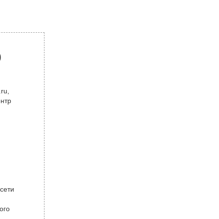
р
ru,
ентр
 сети
ого