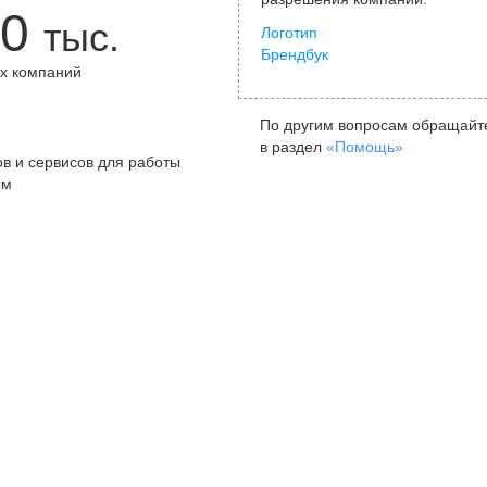
0
тыс.
Логотип
Брендбук
х компаний
+
По другим вопросам обращайт
в раздел
«Помощь»
в и сервисов для работы
ом
Санкт-Петербург
Я
ул. Жуковского, д. 19, особняк
ул