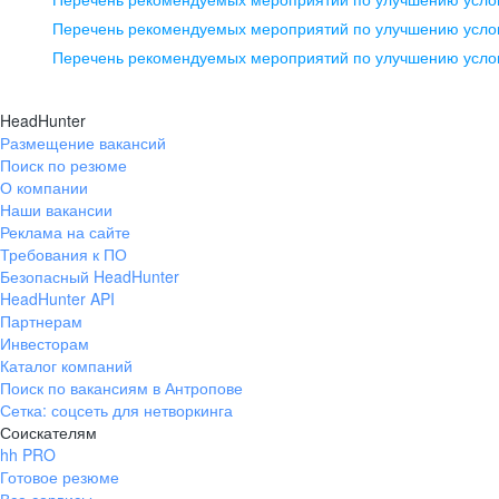
pr@ural.hh.ru
Перечень рекомендуемых мероприятий по улучшению услов
Перечень рекомендуемых мероприятий по улучшению усло
Новосибирск
ул. Большевистская, д. 35,
HeadHunter
помещение 21
Размещение вакансий
Поиск по резюме
+7 383 207-94-64
О компании
pr@nsk.hh.ru
Наши вакансии
Реклама на сайте
Требования к ПО
Безопасный HeadHunter
HeadHunter API
Партнерам
Инвесторам
Каталог компаний
Поиск по вакансиям в Антропове
Сетка: соцсеть для нетворкинга
Соискателям
hh PRO
Готовое резюме