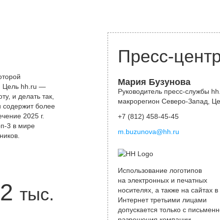
Пресс-цент
оторой
Мария Бузунова
 Цель hh.ru —
Руководитель пресс-службы hh.
у, и делать так,
макрорегион Северо-Запад, Ц
и содержит более
чение 2025 г.
+7 (812) 458-45-45
оп-3 в мире
m.buzunova@hh.ru
ников.
Использование логотипов
на электронных и печатных
2
тыс.
носителях, а также на сайтах в
Интернет третьими лицами
допускается только с письменн
разрешения компании.