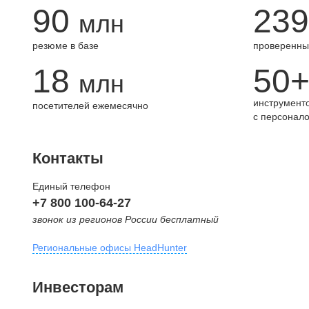
90
239
млн
резюме в базе
проверенны
18
50
млн
инструменто
посетителей ежемесячно
с персонал
Контакты
Единый телефон
+7 800 100-64-27
звонок из регионов России бесплатный
Региональные офисы HeadHunter
Москва
Инвесторам
внутригородская территория