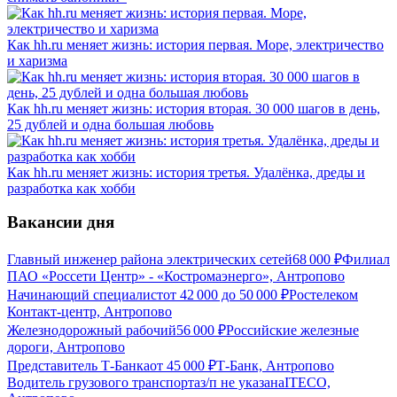
Как hh.ru меняет жизнь: история первая. Море, электричество
и харизма
Как hh.ru меняет жизнь: история вторая. 30 000 шагов в день,
25 дублей и одна большая любовь
Как hh.ru меняет жизнь: история третья. Удалёнка, дреды и
разработка как хобби
Вакансии дня
Главный инженер района электрических сетей
68 000
₽
Филиал
ПАО «Россети Центр» - «Костромаэнерго», Антропово
Начинающий специалист
от
42 000
до
50 000
₽
Ростелеком
Контакт-центр, Антропово
Железнодорожный рабочий
56 000
₽
Российские железные
дороги, Антропово
Представитель Т-Банка
от
45 000
₽
Т-Банк, Антропово
Водитель грузового транспорта
з/п не указана
ITECO,