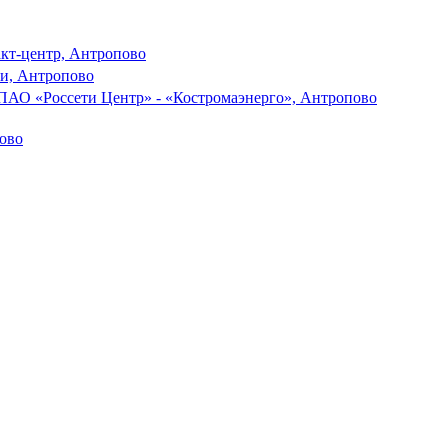
акт-центр, Антропово
ги, Антропово
ПАО «Россети Центр» - «Костромаэнерго», Антропово
ово