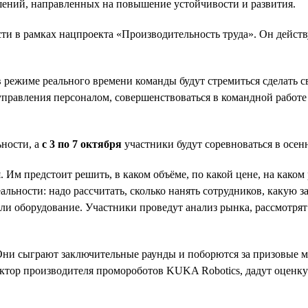
шений, направленных на повышение устойчивости и развития.
и в рамках нацпроекта «Производительность труда». Он действ
 в режиме реального времени команды будут стремиться сделать
 управления персоналом, совершенствоваться в командной рабо
ьности, а
с 3 по 7 октября
участники будут соревноваться в осен
 Им предстоит решить, в каком объёме, по какой цене, на каком
льности: надо рассчитать, сколько нанять сотрудников, какую з
и оборудование. Участники проведут анализ рынка, рассмотрят 
Они сыграют заключительные раунды и поборются за призовые м
ктор производителя промороботов KUKA Robotics, дадут оценку