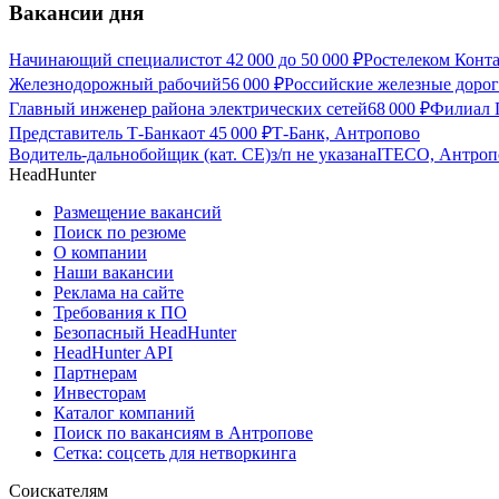
Вакансии дня
Начинающий специалист
от
42 000
до
50 000
₽
Ростелеком Конт
Железнодорожный рабочий
56 000
₽
Российские железные доро
Главный инженер района электрических сетей
68 000
₽
Филиал 
Представитель Т-Банка
от
45 000
₽
Т-Банк, Антропово
Водитель-дальнобойщик (кат. CE)
з/п не указана
ITECO, Антроп
HeadHunter
Размещение вакансий
Поиск по резюме
О компании
Наши вакансии
Реклама на сайте
Требования к ПО
Безопасный HeadHunter
HeadHunter API
Партнерам
Инвесторам
Каталог компаний
Поиск по вакансиям в Антропове
Сетка: соцсеть для нетворкинга
Соискателям