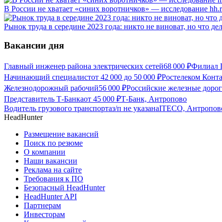
В России не хватает «синих воротничков» — исследование hh.
Рынок труда в середине 2023 года: никто не виноват, но что де
Вакансии дня
Главный инженер района электрических сетей
68 000
₽
Филиал 
Начинающий специалист
от
42 000
до
50 000
₽
Ростелеком Конт
Железнодорожный рабочий
56 000
₽
Российские железные доро
Представитель Т-Банка
от
45 000
₽
Т-Банк, Антропово
Водитель грузового транспорта
з/п не указана
ITECO, Антропов
HeadHunter
Размещение вакансий
Поиск по резюме
О компании
Наши вакансии
Реклама на сайте
Требования к ПО
Безопасный HeadHunter
HeadHunter API
Партнерам
Инвесторам