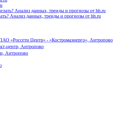
ru
лать? Анализ данных, тренды и прогнозы от hh.ru
ПАО «Россети Центр» - «Костромаэнерго», Антропово
акт-центр, Антропово
ги, Антропово
о