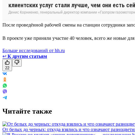
клиентских услуг стали лучше, чем они есть сей
Денис Корниенко, генеральный директор компании «Газпром газомотор
После проведённой рабочей смены на станции сотрудники запо
В проекте уже приняли участие 40 человек, всего же новые дл
Больше исследований от hh.ru
↩
К другим статьям
22
Читайте также
От белых до черных: откуда взялись и что означают разноцвет