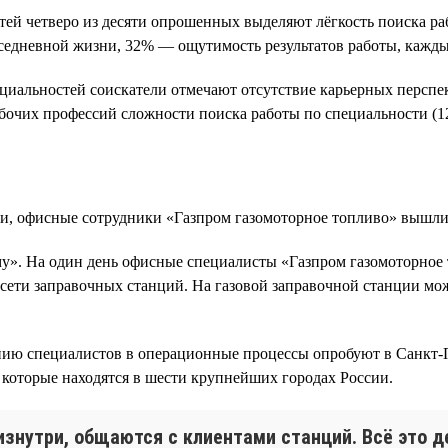
й четверо из десяти опрошенных выделяют лёгкость поиска ра
вседневной жизни, 32% — ощутимость результатов работы, кажд
иальностей соискатели отмечают отсутствие карьерных перспек
бочих профессий сложности поиска работы по специальности (12
и, офисные сотрудники «Газпром газомоторное топливо» вышли 
му». На один день офисные специалисты «Газпром газомоторное
а сети заправочных станций. На газовой заправочной станции м
нию специалистов в операционные процессы опробуют в Санкт-П
которые находятся в шести крупнейших городах России.
нутри, общаются с клиентами станций. Всё это де