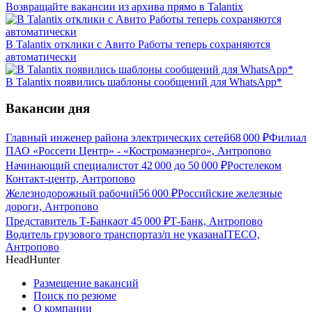
Возвращайте вакансии из архива прямо в Talantix
В Talantix отклики с Авито Работы теперь сохраняются
автоматически
В Talantix появились шаблоны сообщений для WhatsApp*
Вакансии дня
Главный инженер района электрических сетей
68 000
₽
Филиал
ПАО «Россети Центр» - «Костромаэнерго», Антропово
Начинающий специалист
от
42 000
до
50 000
₽
Ростелеком
Контакт-центр, Антропово
Железнодорожный рабочий
56 000
₽
Российские железные
дороги, Антропово
Представитель Т-Банка
от
45 000
₽
Т-Банк, Антропово
Водитель грузового транспорта
з/п не указана
ITECO,
Антропово
HeadHunter
Размещение вакансий
Поиск по резюме
О компании