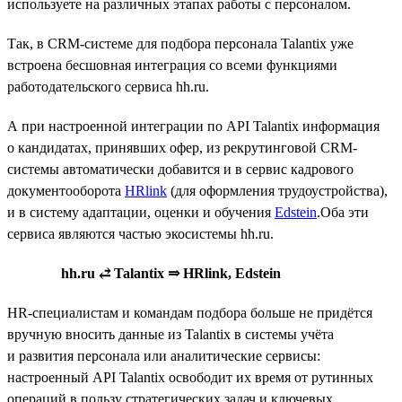
используете на различных этапах работы с персоналом.
Так, в CRM-системе для подбора персонала Talantix уже
встроена бесшовная интеграция со всеми функциями
работодательского сервиса hh.ru.
А при настроенной интеграции по API Talantix информация
о кандидатах, принявших офер, из рекрутинговой CRM-
системы автоматически добавится и в сервис кадрового
документооборота
HRlink
(для оформления трудоустройства),
и в систему адаптации, оценки и обучения
Edstein
.Оба эти
сервиса являются частью экосистемы hh.ru.
hh.ru ⥄ Talantix ⇒ HRlink, Edstein
HR-специалистам и командам подбора больше не придётся
вручную вносить данные из Talantix в системы учёта
и развития персонала или аналитические сервисы:
настроенный API Talantix освободит их время от рутинных
операций в пользу стратегических задач и ключевых