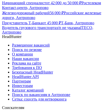
Начинающий специалист
от
42 000
до
50 000
₽
Ростелеком
Контакт-центр, Антропово
Железнодорожный рабочий
56 000
₽
Российские железные
дороги, Антропово
Представитель Т-Банка
от
45 000
₽
Т-Банк, Антропово
Водитель грузового транспорта
з/п не указана
ITECO,
Антропово
HeadHunter
Размещение вакансий
Поиск по резюме
О компании
Наши вакансии
Реклама на сайте
Требования к ПО
Безопасный HeadHunter
HeadHunter API
Партнерам
Инвесторам
Каталог компаний
Поиск по вакансиям в Антропове
Сетка: соцсеть для нетворкинга
Соискателям