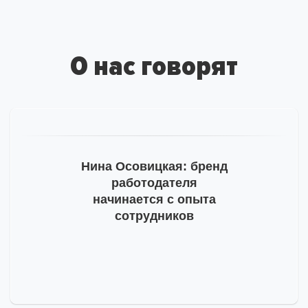
за подписку
на рассылку
О нас говорят
На ваш адрес отправлено письмо от hh.ru, необходимо
подтвердить e-mail.
Тогда мы сможем отправлять вам важную
информацию про развитие бренда работодателя.
Пожалуйста, проверьте почту и, на всякий случай,
Нина Осовицкая: бренд
просмотрите папку «Спам».
работодателя
начинается с опыта
сотрудников