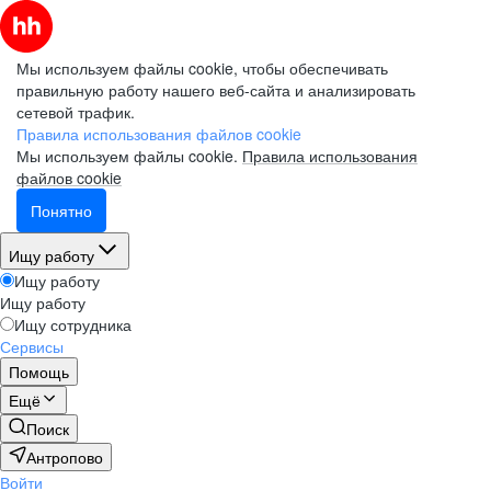
Мы используем файлы cookie, чтобы обеспечивать
правильную работу нашего веб-сайта и анализировать
сетевой трафик.
Электронная почта (рабочая)
Электронная почта (рабочая)
Электронная почта (рабочая)
Правила использования файлов cookie
Мы используем файлы cookie.
Правила использования
файлов cookie
Понятно
Фамилия
Фамилия
Фамилия
Ищу работу
Ищу работу
Ищу работу
Имя
Имя
Имя
Ищу сотрудника
Сервисы
Помощь
Компания
Компания
Компания
Ещё
Поиск
Антропово
Войти
Подписаться на рассылку
Подписаться на рассылку