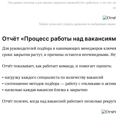
Эти данные полезны и для анализа закрытых вакансий (что сработало, а что нет, 
пе
Talantix позволяет увидеть движение по выбранным вакан
Отчёт «Процесс работы над вакансиям
Для руководителей подбора и нанимающих менеджеров ключевая
сроки закрытия растут, и причины остаются неочевидными. Не
Отчёт показывает, как работает команда, и помогает оценить:
• нагрузку каждого специалиста по количеству вакансий
• соотношение методов подбора — работу с откликами и акти
• насколько каждая вакансия близка к закрытию
Отчёт полезен, когда над вакансией работают несколько рекрут