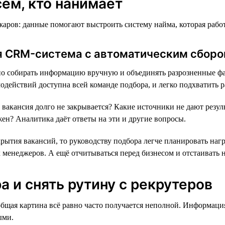
ем, кто нанимает
ров: данные помогают выстроить систему найма, которая работа
ая CRM-система с автоматическим сбор
о собирать информацию вручную и объединять разрозненные фай
действий доступна всей команде подбора, и легко подхватить раб
вакансия долго не закрывается? Какие источники не дают резуль
жен? Аналитика даёт ответы на эти и другие вопросы.
ытия вакансий, то руководству подбора легче планировать нагр
енеджеров. А ещё отчитываться перед бизнесом и отстаивать 
 и снять рутину с рекрутеров
общая картина всё равно часто получается неполной. Информаци
ыми.