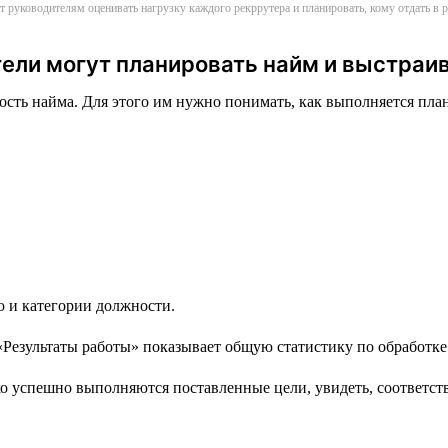
т руководителям оценивать нагрузку каждого рекррутера и планировать, кому отдать в
ели могут планировать найм и выстраи
сть найма. Для этого им нужно понимать, как выполняется план 
ю и категории должности.
 успешно выполняются поставленные цели, увидеть, соответству