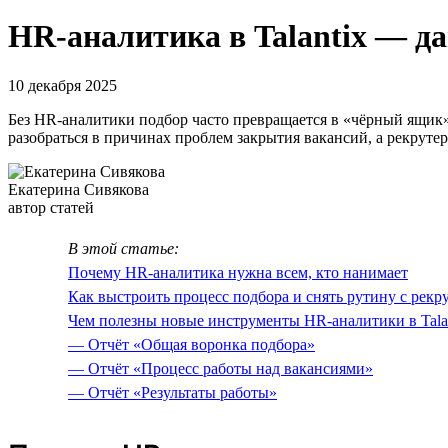
HR-аналитика в Talantix — д
10 декабря 2025
Без HR-аналитики подбор часто превращается в «чёрный ящик»
разобраться в причинах проблем закрытия вакансий, а рекруте
Екатерина Сивякова
автор статей
В этой статье:
Почему HR-аналитика нужна всем, кто нанимает
Как выстроить процесс подбора и снять рутину с рекр
Чем полезны новые инструменты HR-аналитики в Tala
— Отчёт «Общая воронка подбора»
— Отчёт «Процесс работы над вакансиями»
— Отчёт «Результаты работы»