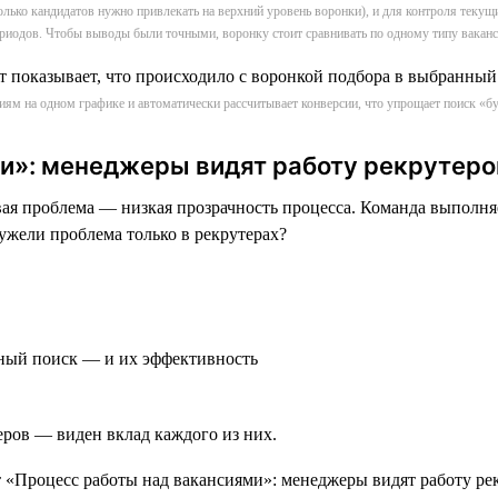
сколько кандидатов нужно привлекать на верхний уровень воронки), и для контроля текущ
риодов. Чтобы выводы были точными, воронку стоит сравнивать по одному типу вакан
сиям на одном графике и автоматически рассчитывает конверсии, что упрощает поиск 
и»: менеджеры видят работу рекрутеро
 проблема — низкая прозрачность процесса. Команда выполняет
ужели проблема только в рекрутерах?
вный поиск — и их эффективность
еров — виден вклад каждого из них.