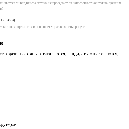
их: хватает ли входящего потока, не проседают ли конверсии относительно прежних
сий
«бутылочных горлышек» и повышает управляемость процесса
в
 задачи, но этапы затягиваются, кандидаты отваливаются,