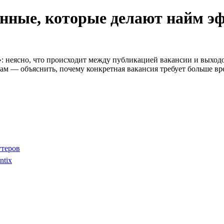
анные, которые делают найм э
: неясно, что происходит между публикацией вакансии и выходо
рам — объяснить, почему конкретная вакансия требует больше вр
утеров
ntix