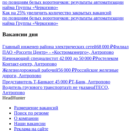
Как на 25% увеличить количество закрытых вакансий
по позициям белых воротничков: результаты автоматизации
найма Группы «Черкизово»
Вакансии дня
Главный инженер района электрических сетей
68 000
₽
Филиал
ПАО «Россети Центр» - «Костромаэнерго», Антропово
Начинающий специалист
от
42 000
до
50 000
₽
Ростелеком
Контакт-центр, Антропово
Железнодорожный рабочий
56 000
₽
Российские железные
дороги, Антропово
Представитель Т-Банка
от
45 000
₽
Т-Банк, Антропово
Водитель грузового транспорта
з/п не указана
ITECO,
Антропово
HeadHunter
Размещение вакансий
Поиск по резюме
О компании
Наши вакансии
Реклама на сайте