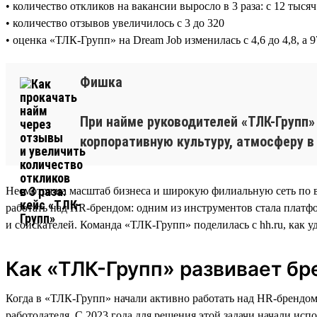
• количество откликов на вакансии выросло в 3 раза: с 12 тысяч
• количество отзывов увеличилось с 3 до 320
• оценка «ТЛК-Групп» на Dream Job изменилась с 4,6 до 4,8, 
Фишка
При найме руководителей «ТЛК-Групп»
корпоративную культуру, атмосферу в
Несмотря на масштаб бизнеса и широкую филиальную сеть по в
работать над HR-брендом: одним из инструментов стала платфо
и соискателей. Команда «ТЛК-Групп» поделилась с hh.ru, как уд
Как «ТЛК-Групп» развивает бр
Когда в «ТЛК-Групп» начали активно работать над HR-брендом
работодателя. С 2023 года для решения этой задачи начали и