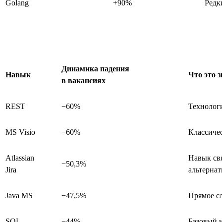
Golang
+90%
Редк
Динамика падения
Навык
Что это 
в вакансиях
REST
−60%
Технологи
MS Visio
−60%
Классиче
Atlassian
Навык свя
−50,3%
Jira
альтерна
Java MS
−47,5%
Прямое сл
SQL
−44%
Базовый н