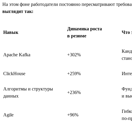
На этом фоне работодатели постоянно пересматривают требова
выглядит так:
Динамика роста
Навык
Что 
в резюме
Канд
Apache Kafka
+302%
стан
ClickHouse
+259%
Инте
Алгоритмы и структуры
Фунд
+236%
данных
и вы
Гибк
Agile
+96%
по-п