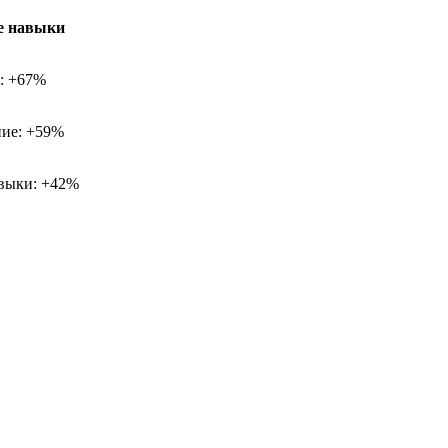
е навыки
х: +67%
ие: +59%
выки: +42%