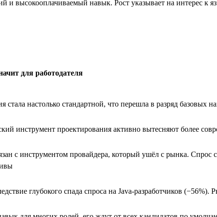
ий и высокооплачиваемый навык. Рост указывает на интерес к 
значит для работодателя
я стала настолько стандартной, что перешла в разряд базовых н
ский инструмент проектирования активно вытесняют более сов
зан с инструментом провайдера, который ушёл с рынка. Спрос 
тивы
едствие глубокого спада спроса на Java-разработчиков (−56%). 
авык для многих ролей, его ждут от всех кандидатов по умолч