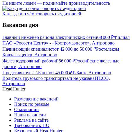
Не ищите людей — поднимайте производительность
Как, где и о чём говорить с аудиторией
Вакансии дня
Главный инженер района электрических сетей
68 000
₽
Филиал
ПАО «Россети Центр» - «Костромаэнерго», Антропово
Начинающий специалист
от
42 000
до
50 000
₽
Ростелеком
Контакт-центр, Антропово
Железнодорожный рабочий
56 000
₽
Российские железные
дороги, Антропово
Представитель Т-Банка
от
45 000
₽
Т-Банк, Антропово
Водитель грузового транспорта
з/п не указана
ITECO,
Антропово
HeadHunter
Размещение вакансий
Поиск по резюме
О компании
Наши вакансии
Реклама на сайте
Требования к ПО
Безопасный HeadHunter