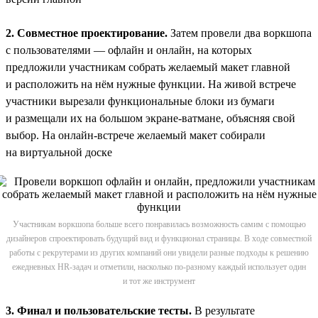
2. Совместное проектирование.
Затем провели два воркшопа
с пользователями — офлайн и онлайн, на которых
предложили участникам собрать желаемый макет главной
и расположить на нём нужные функции. На живой встрече
участники вырезали функциональные блоки из бумаги
и размещали их на большом экране-ватмане, объясняя свой
выбор. На онлайн-встрече желаемый макет собирали
на виртуальной доске
Участникам воркшопа больше всего понравилась возможность самим с помощью
дизайнеров спроектировать будущий вид и функционал страницы. В ходе совместной
работы с рекрутерами из других компаний они увидели разные подходы к решению
ежедневных HR-задач и отметили, насколько по-разному каждый использует один
и тот же инструмент
3. Финал и пользовательские тесты.
В результате