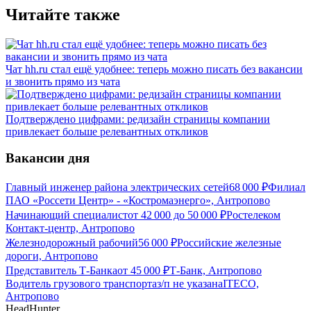
Читайте также
Чат hh.ru стал ещё удобнее: теперь можно писать без вакансии
и звонить прямо из чата
Подтверждено цифрами: редизайн страницы компании
привлекает больше релевантных откликов
Вакансии дня
Главный инженер района электрических сетей
68 000
₽
Филиал
ПАО «Россети Центр» - «Костромаэнерго», Антропово
Начинающий специалист
от
42 000
до
50 000
₽
Ростелеком
Контакт-центр, Антропово
Железнодорожный рабочий
56 000
₽
Российские железные
дороги, Антропово
Представитель Т-Банка
от
45 000
₽
Т-Банк, Антропово
Водитель грузового транспорта
з/п не указана
ITECO,
Антропово
HeadHunter