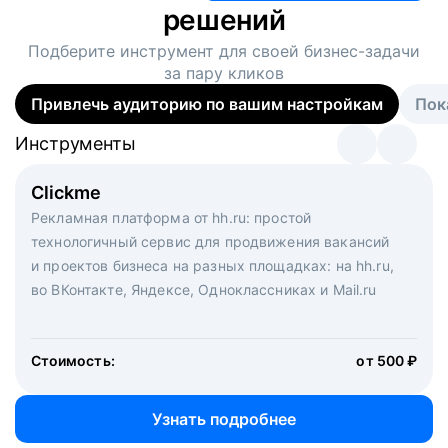
решений
Подберите инструмент для своей
бизнес-задачи
за пару кликов
Привлечь аудиторию по вашим настройкам
Пок
Инструменты
Инструменты
Инструменты
Виртуальный рекрутер
Clickme
Вакансия дня
Массовый подбор под ключ. Решите, сколько
Рекламная платформа от hh.ru: простой
Рекламный формат для вакансий на главной странице
кандидатов и когда вам нужно, и за дело возьмутся
технологичный сервис для продвижения вакансий
hh.ru. Увеличивает количество откликов
маркетологи, рекрутеры и проектные менеджеры
и проектов бизнеса на разных площадках: на hh.ru,
hh.ru с целым набором digital-инструментов
во ВКонтакте, Яндексе, Одноклассниках и Mail.ru
Стоимость:
от 200 000 ₽
Узнать подробнее
Стоимость:
от 500 ₽
Узнать подробнее
Узнать подробнее