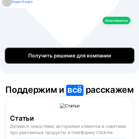
Борис Кашко
Юлия Изоитко
Александр Кулагин
Даниил Макаров
Екатерина Лазаренко
Юлия Изоитко
Получить решение для компании
Поддержим и
всё
расскажем
Статьи
Делимся новостями, историями клиентов и советами
про рекламные продукты и платформу Clickme