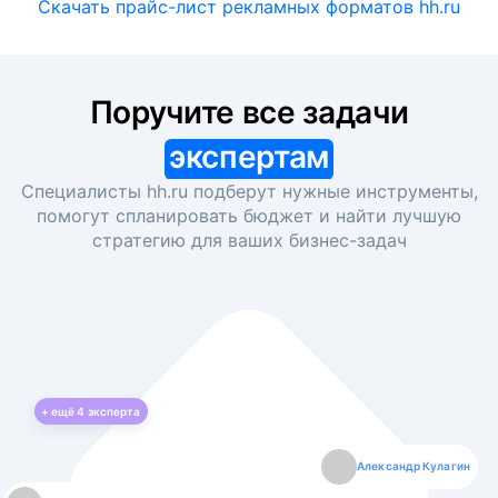
Скачать прайс-лист рекламных форматов hh.ru
Поручите все задачи
экспертам
Специалисты hh.ru подберут нужные инструменты,
помогут спланировать бюджет и найти лучшую
стратегию для ваших
бизнес-задач
+ ещё
4
эксперта
Екатерина Лазаренко
Александр Кулагин
Даниил Макаров
Борис Кашко
Юлия Изоитко