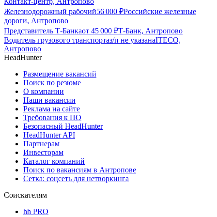
Контакт-центр, Антропово
Железнодорожный рабочий
56 000
₽
Российские железные
дороги, Антропово
Представитель Т-Банка
от
45 000
₽
Т-Банк, Антропово
Водитель грузового транспорта
з/п не указана
ITECO,
Антропово
HeadHunter
Размещение вакансий
Поиск по резюме
О компании
Наши вакансии
Реклама на сайте
Требования к ПО
Безопасный HeadHunter
HeadHunter API
Партнерам
Инвесторам
Каталог компаний
Поиск по вакансиям в Антропове
Сетка: соцсеть для нетворкинга
Соискателям
hh PRO