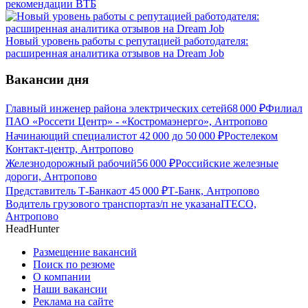
рекомендации ВТБ
Новый уровень работы с репутацией работодателя:
расширенная аналитика отзывов на Dream Job
Вакансии дня
Главный инженер района электрических сетей
68 000
₽
Филиал
ПАО «Россети Центр» - «Костромаэнерго», Антропово
Начинающий специалист
от
42 000
до
50 000
₽
Ростелеком
Контакт-центр, Антропово
Железнодорожный рабочий
56 000
₽
Российские железные
дороги, Антропово
Представитель Т-Банка
от
45 000
₽
Т-Банк, Антропово
Водитель грузового транспорта
з/п не указана
ITECO,
Антропово
HeadHunter
Размещение вакансий
Поиск по резюме
О компании
Наши вакансии
Реклама на сайте