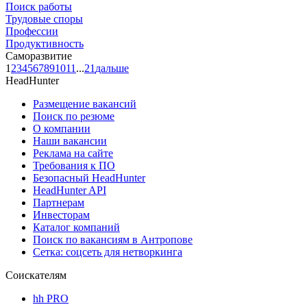
Поиск работы
Трудовые споры
Профессии
Продуктивность
Саморазвитие
1
2
3
4
5
6
7
8
9
10
11
...
21
дальше
HeadHunter
Размещение вакансий
Поиск по резюме
О компании
Наши вакансии
Реклама на сайте
Требования к ПО
Безопасный HeadHunter
HeadHunter API
Партнерам
Инвесторам
Каталог компаний
Поиск по вакансиям в Антропове
Сетка: соцсеть для нетворкинга
Соискателям
hh PRO