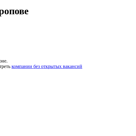
ропове
оне.
треть
компании без открытых вакансий