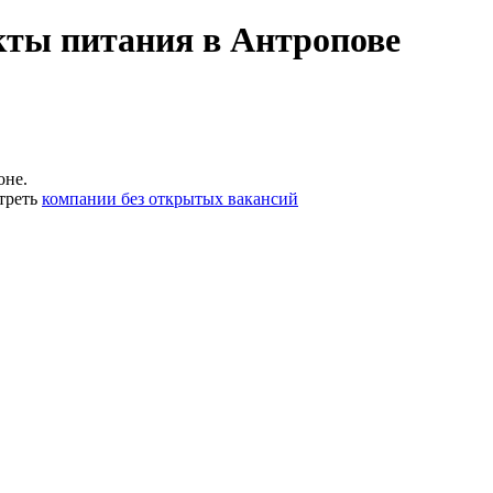
кты питания в Антропове
оне.
треть
компании без открытых вакансий