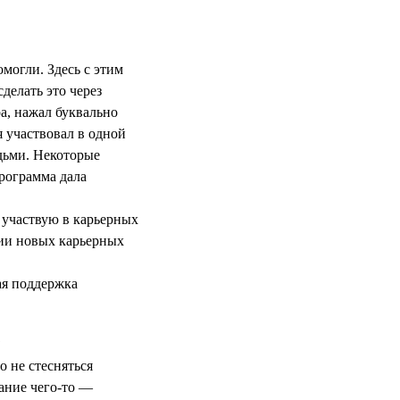
могли. Здесь с этим
делать это через
а, нажал буквально
я участвовал в одной
дьми. Некоторые
программа дала
 участвую в карьерных
нии новых карьерных
ая поддержка
?
 не стесняться
нание чего-то —