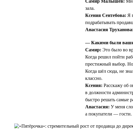
Самир Малышев:
Мне
зала.
Ксения Сентебова:
Я п
подрабатывать продав
Анастасия Труханова
— Какими были ваши 
Самир:
Это было во вр
Когда решил пойти раб
престижный выбор. Но 
Когда шёл сюда, не зна
классно.
Ксения:
Расскажу об о
в должности администр
быстро решать самые ра
Анастасия:
У меня сло
а покупатели — гости.