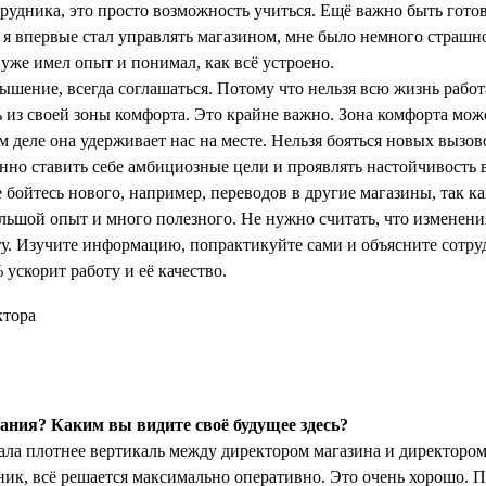
трудника, это просто возможность учиться. Ещё важно быть готов
 я впервые стал управлять магазином, мне было немного страшно
 уже имел опыт и понимал, как всё устроено.
ышение, всегда соглашаться. Потому что нельзя всю жизнь работ
 из своей зоны комфорта. Это крайне важно. Зона комфорта може
м деле она удерживает нас на месте. Нельзя бояться новых вызо
но ставить себе амбициозные цели и проявлять настойчивость 
 бойтесь нового, например, переводов в другие магазины, так как
ольшой опыт и много полезного. Не нужно считать, что изменени
у. Изучите информацию, попрактикуйте сами и объясните сотру
 ускорит работу и её качество.
ния? Каким вы видите своё будущее здесь?
ла плотнее вертикаль между директором магазина и директором 
ик, всё решается максимально оперативно. Это очень хорошо.