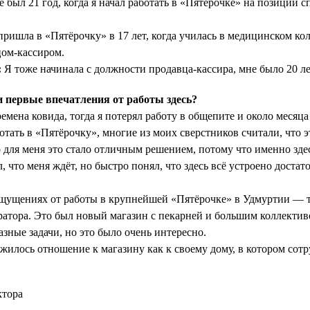
 был 21 год, когда я начал работать в «Пятёрочке» на позиции с
ришла в «Пятёрочку» в 17 лет, когда училась в медицинском ко
цом-кассиром.
:
Я тоже начинала с должности продавца-кассира, мне было 20 ле
первые впечатления от работы здесь?
емена ковида, тогда я потерял работу в общепите и около месяца
отать в «Пятёрочку», многие из моих сверстников считали, что 
для меня это стало отличным решением, потому что именно здес
л, что меня ждёт, но быстро понял, что здесь всё устроено достат
щущениях от работы в крупнейшей «Пятёрочке» в Удмуртии — т
атора. Это был новый магазин с пекарней и большим коллекти
зные задачи, но это было очень интересно.
жилось отношение к магазину как к своему дому, в котором сот