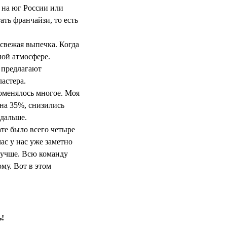
ь на юг России или
ть франчайзи, то есть
 свежая выпечка. Когда
ной атмосфере.
е предлагают
астера.
поменялось многое. Моя
 на 35%, снизились
 дальше.
ате было всего четыре
ас у нас уже заметно
 лучше. Всю команду
ому. Вот в этом
ь!