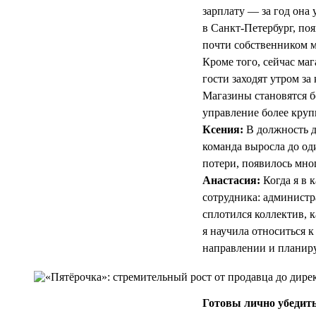
зарплату — за год она 
в Санкт-Петербург, по
почти собственником м
Кроме того, сейчас ма
гости заходят утром з
Магазины становятся б
управление более круп
Ксения:
В должность д
команда выросла до од
потери, появилось мног
Анастасия:
Когда я в 
сотрудника: администра
сплотился коллектив, 
я научила относиться к
направлении и планиру
Готовы лично убедить