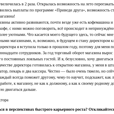
увеличилась в 2 раза. Открылась возможность на лето переезжат
явились выплаты по программе «Приведи друга», возможность ста
агазина!
газины активно развиваются, почти везде уже есть кофемашина и
а кофе, с ними можно поговорить, всё происходит в непринуждён
олее уютными. Что касается моего будущего здесь, то сейчас мн
ными магазинами, и, возможно, в будущем я стану директором кл
иректора я вступила только в прошлом году, поэтому для меня 
иннадцати сотрудников. За год торговый оборот магазина вырос
о постоянных лояльных гостей. И я, безусловно, хочу двигаться
качестве директора готовилась к открытию магазина, у меня в шт
тор, пекарь и два кассира. Честно — было очень тяжело, но сейч
каждый всегда поможет другому, чему-то научит, подскажет, как
 работе, к магазину, не как к должному, а как к своему родному д
ю двигаться дальше.
ся в перспективах быстрого карьерного роста? Откликайтес