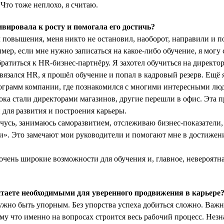
 Что тоже неплохо, я считаю.
ировала к росту и помогала его достичь?
л повышения, меня никто не остановил, наоборот, направили и по
мер, если мне нужно записаться на какое-либо обучение, я могу с
ратиться к HR-бизнес-партнёру. Я захотел обучиться на директор
вязался HR, я прошёл обучение и попал в кадровый резерв. Ещё 
рограмм компании, где познакомился с многими интересными лю
тока стали директорами магазинов, другие перешли в офис. Эта 
для развития и построения карьеры.
чусь, занимаюсь саморазвитием, отслеживаю бизнес-показатели,
и». Это замечают мои руководители и помогают мне в достиже
 очень широкие возможности для обучения и, главное, невероятн
таете необходимыми для уверенного продвижения в карьере
но быть упорным. Без упорства успеха добиться сложно. Важно
ому что именно на вопросах строится весь рабочий процесс. Нез