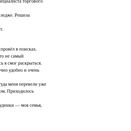
пециалиста торгового
лледже. Решила
т.
 провёл в поисках.
это не самый
ь я смог раскрыться.
очно удобно и очень
уда меня перевели уже
вом. Приходилось
рудники — моя семья,