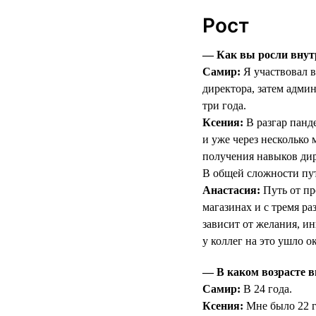
Рост
— Как вы росли внут
Самир:
Я участвовал в
директора, затем админ
три года.
Ксения:
В разгар панд
и уже через несколько
получения навыков дир
В общей сложности пут
Анастасия:
Путь от пр
магазинах и с тремя р
зависит от желания, ин
у коллег на это ушло ок
— В каком возрасте в
Самир:
В 24 года.
Ксения:
Мне было 22 г