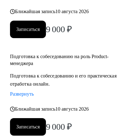
но не знает с чего начать
Ближайшая запись
10 августа 2026
• Для уже опытных специалистов в сфере Project/Product- и
Bizdev-менеджеров, которые хотят расти
9 000
₽
Записаться
Подготовка к собеседованию на роль Product-
менеджера
Подготовка к собеседованию и его практическая
отработка онлайн.
Развернуть
Ближайшая запись
10 августа 2026
9 000
₽
Записаться