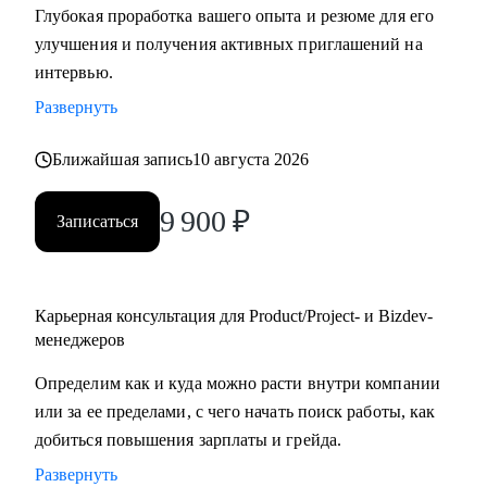
Глубокая проработка вашего опыта и резюме для его
улучшения и получения активных приглашений на
С чем помогу:
интервью.
• Создать качественное резюме «с нуля» или
Развернуть
скорректировать имеющееся с учетом карьерных целей.
• Узнать, как попасть в ТОП-компанию.
Ближайшая запись
10 августа 2026
• Подготовиться к интервью, грамотно презентовать опыт
и сформулировать ответы на сложные
9 900
₽
Записаться
вопросы.
• Сделать ревью ваших текущих навыков и наметить
стратегию карьерного развития в роли Project
manager-a.
Карьерная консультация для Product/Project- и Bizdev-
• Продактам от junior до lead расскажу, как улучшать
менеджеров
процессы и эффективно работать над
Определим как и куда можно расти внутри компании
продуктом.
или за ее пределами, с чего начать поиск работы, как
добиться повышения зарплаты и грейда.
Кому могу помочь:
Развернуть
• Тем, кто хочет войти в IT и начать строить карьеру с нуля,