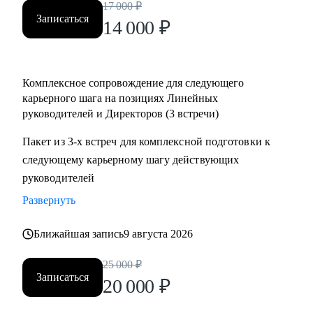
17 000
₽
• Определить вектор направления карьеры;
Записаться
14 000
₽
• Многое другое;
Кому могу помочь:
Комплексное сопровождение для следующего
• Директорам по направлениям: общее и операционное
карьерного шага на позициях Линейных
управление, продажи, развитие бизнеса;
руководителей и Директоров (3 встречи)
• Собственникам/акционерам компаний;
• Руководителям групп/отделов;
Пакет из 3-х встреч для комплексной подготовки к
• Менеджерам, при переходе на руководящие должности;
следующему карьерному шагу действующих
• Студентам и молодым специалистам, в построение
руководителей
карьерных треков, для достижения руководящих позиций;
Развернуть
Ближайшая запись
9 августа 2026
25 000
₽
Записаться
20 000
₽