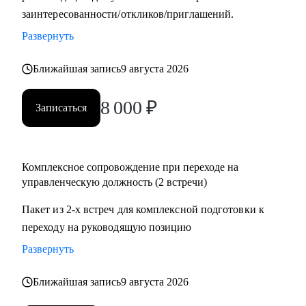
заинтересованности/откликов/приглашений.
системы мотивации и использую методику целеполагания
для достижения бизнес-результатов;
Развернуть
• Откатал мощную технологию общения с клиентами и
построения партнерских отношений;
Ближайшая запись
9 августа 2026
• Сотрудничаю с ВУЗами в разрезе карьерных определений
8 000
₽
студентов;
Записаться
С чем помогу:
• Карьерный рост и построение траектории развития;
Комплексное сопровождение при переходе на
• Аудит резюме для управляющих позиций;
управленческую должность (2 встречи)
• Оценка и усиление управленческих компетенций;
Пакет из 2-х встреч для комплексной подготовки к
• Проработка навыков построения и мотивации команды;
переходу на руководящую позицию
• Стратегическое планирование и целеполагание;
• Определение истинных целей и мотиваций;
Развернуть
• Проработка синдромов самозванца и отличника и др.;
• Определение ограничений и их проработка;
Ближайшая запись
9 августа 2026
• Выход из состояния профессионального выгорания;