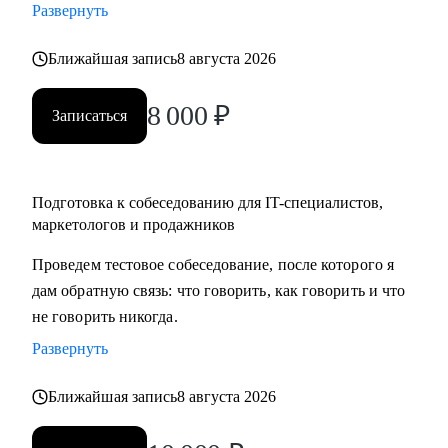
Развернуть
карьеры, если текущая уже не драйвит
• Как перейти в направление project менеджмента, строить
Ближайшая запись
8 августа 2026
свой карьерный трек
8 000
₽
Записаться
Кому могу помочь:
• Специалистам в сфере маркетинга, IT, продаж
Подготовка к собеседованию для IT-специалистов,
маркетологов и продажников
Проведем тестовое собеседование, после которого я
дам обратную связь: что говорить, как говорить и что
не говорить никогда.
Развернуть
Ближайшая запись
8 августа 2026