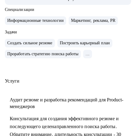
• Управляла портфелем из 30 продуктов.
• Помогаю стартапам.
Специализации
Информационные технологии
Маркетинг, реклама, PR
С чем помогу:
• Проверить ваши скиллы и разработать план роста.
Задачи
• Подготовить к собеседованиям, тестовым и самой работе.
Создать сильное резюме
Построить карьерный план
• Найти ваши точки роста и оптимальное применение
Проработать стратегию поиска работы
...
ваших текущих скиллов.
• Построить или доработать стратегию продукта.
• Понять, что делать дальше, если появилась идея продукта
• Найти зону кратного роста для вашего продукта, помочь
Услуги
посчитать рынок.
• Определить слабые места и минимизировать риски
Аудит резюме и разработка рекомендаций для Product-
вашего продукта и бизнеса
менеджеров
Консультация для создания эффективного резюме и
Кому могу помочь:
последующего целенаправленного поиска работы.
• Начинающим карьеру продакта.
Обратите внимание, длительность консультации - 30
• Профессионалам из смежных отраслей (маркетинг,