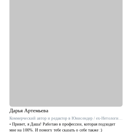
• Разработал и записал курсы «Цифровая трансформация
предприятия» и «Проектное управление» для МИТУ
С чем помогу:
• Составить эффективное резюме
• Подготовиться к собеседованию в компанию
• Сформировать карьерную цель и определить стратегию её
достижения
• Разобрать любой продуктовый, управленческий или бизнес
кейс
• Дам рекомендации по управлению командой и её развитию
Кому могу помочь:
• Начинающим и опытным управленцам
• Тем, кто хочет начать карьеру в IT в любом направлении
• Менеджерам продуктов, разработчикам, тестировщикам,
проектным менеджерам
• Тем, кто хочет сменить направление развития своей карьеры
Дарья
Артемьева
Коммерческий автор и редактор в Юнисендер / ex-Нетология, Росатом
• Привет, я Даша! Работаю в профессии, которая подходит
мне на 100%. И помогу тебе сказать о себе также :)