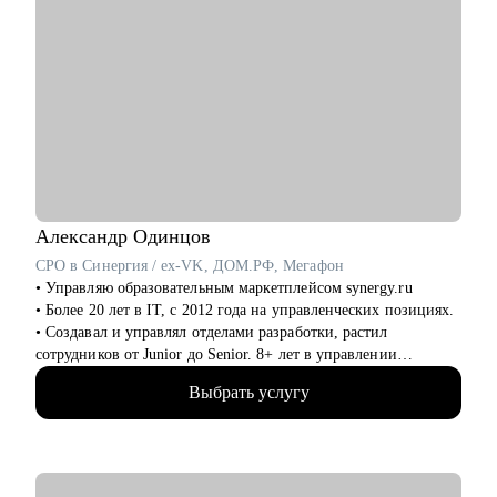
Александр
Одинцов
CPO в Синергия / ex-VK, ДОМ.РФ, Мегафон
• Управляю образовательным маркетплейсом synergy.ru
• Более 20 лет в IT, c 2012 года на управленческих позициях.
• Создавал и управлял отделами разработки, растил
сотрудников от Junior до Senior. 8+ лет в управлении
продуктами.
Выбрать услугу
• Запускал b2b продукт от идеи до масштабирования.
• Развивал метрики в b2c продуктах: DAU (до 2.5млн), CSI,
NPS, Revenue.
• Занимаюсь наймом людей в команды: провел более 600
собеседований, изучил большое количество резюме.