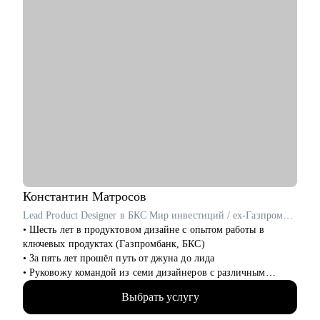
• Выпускникам курсов, которые откликаются и не получают
оффер
• Тем, кто хочет работать с нейросетями
• Тем, кто хочет найти подработку на удалёнке или фрилансе
Я знаю рынок контента изнутри, вижу потенциал в опыте и
верю в каждого, с кем работала лично. Мне важно помочь
тебе увидеть твои сильные стороны, понять, куда двигаться
дальше, и собрать реалистичный план развития.
Константин
Матросов
Lead Product Designer в БКС Мир инвестиций / ex-Газпромбанк
• Шесть лет в продуктовом дизайне с опытом работы в
ключевых продуктах (Газпромбанк, БКС)
• За пять лет прошёл путь от джуна до лида
• Руковожу командой из семи дизайнеров с различным
опытом
Выбрать услугу
• Являюсь ментором в школе дизайна UPROCK
• За последний год провел 200+ собеседований