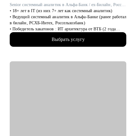
Senior системный аналитик в Альфа-Банк / ex-Билайн, Россельхозбанк
• 18+ лет в IT (из них 7+ лет как системный аналитик)
• Ведущий системный аналитик в Альфа-Банке (ранее работал
в билайн, РСХБ-Интех, Россельхозбанк)
• Победитель хакатонов : ИТ архитектура от ВТБ (2 года
подряд), IT_ONE CUP среди системных аналитиков
Выбрать услугу
• Разработал с нуля множество сервисов и систем интеграции
в крупнейших компаниях
• Провел 200+ собеседований и вырастил 20+ junior-
аналитиков до middle/senior уровня
• Составил авторский курс по SQL для системных аналитиков
в Билайн
С чем помогу:
• Составить резюме, которое пройдет через ATS и
заинтересует рекрутера
• Подготовиться к техническому собеседованию и защите
тестового задания
• Выстроить карьерную траекторию от junior до lead позиций
• Прокачать hard skills: системный анализ, проектирование
API, интеграции, архитектура
• Освоить инструменты: BPMN, UML, SQL, Confluence, Jira