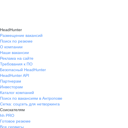
и правильно презентовать себя работодателю,
текущем месте работы и о том, кому он будет
Да, на карьерном маркетплейсе hh.ru доступна
что повышает шансы трудоустройства.
полезен, с какими запросами работает.
помощь с поиском работы онлайн: эксперты
Вы точно найдёте того, кто вам нужен!
помогут разработать стратегию, подобрать
HeadHunter
вакансии и повысить эффективность
Размещение вакансий
Поиск по резюме
трудоустройства.
О компании
Наши вакансии
Реклама на сайте
Требования к ПО
Безопасный HeadHunter
HeadHunter API
Партнерам
Инвесторам
Каталог компаний
Поиск по вакансиям в Антропове
Сетка: соцсеть для нетворкинга
Соискателям
hh PRO
Готовое резюме
Все сервисы