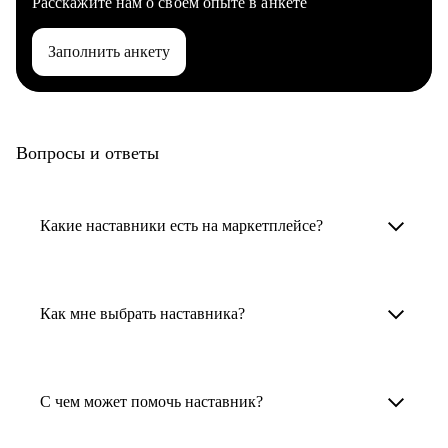
Расскажите нам о своем опыте в анкете
Заполнить анкету
Вопросы и ответы
Какие наставники есть на маркетплейсе?
Карьерные наставники — это HR-
специалисты, карьерные консультанты,
Как мне выбрать наставника?
психологи, резюмерайтеры и менторы.
Умный поиск поможет в три клика выбрать
Менторы работают в ИТ, дизайне, других
наставника для достижения вашей цели.
С чем может помочь наставник?
узкоспециализированных сферах. Они
помогут прокачать навыки, построить