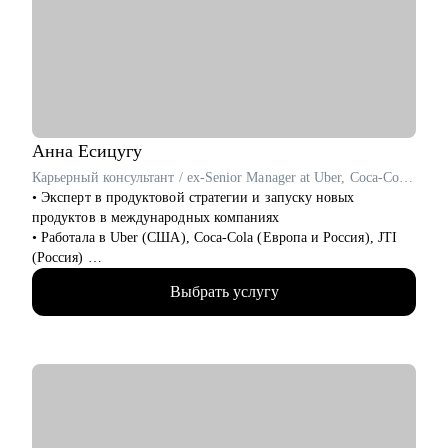
Кому могу помочь:
• Системным и бизнес-аналитикам всех уровней
• IT-специалистам, планирующим переход в аналитику
• Руководителям аналитических команд
Анна
Есицугу
Карьерный консультант / ex-Senior Manager at Uber, Coca-Cola, JTI
• Эксперт в продуктовой стратегии и запуску новых
продуктов в международных компаниях
• Работала в Uber (США), Coca-Cola (Европа и Россия), JTI
(Россия)
• Разносторонний опыт работы в крупных компаниях:
Выбрать услугу
запускала новые продукты, составляла стратегии, занималась
операционной эффективностью и аналитикой
• Лидировала запуск quick commerce продукта в США «Uber
Eats Market», а также создала сеть дарксторов для линии
косметики Дженнифер Энистон на Uber Eats
• Отвечала за разработку бизнес стратегии в Coca-Cola в
Европе и России
• Окончила бизнес-школу HEC Paris (MSc Strategic