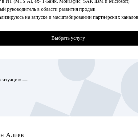
т в ИТ (MTS AI, ex- T-Банк, МойОфис, SAP, IBM и Microsoft)
товиться к интервью и презентовать собственный опыт
ый руководитель в области развития продаж
вить план роста до позиции руководителя
ализируюсь на запуске и масштабировании партнёрских каналов
жных решений (AI (искусственный интеллект), ERP (системы по
гу помочь:
нию предприятиями), ML (машинное обучение)).
кто хочет строить карьеру за рубежом
Выбрать услугу
ла более 1 млрд руб. в пайплайн, построила сети из 50+ партнё
дителям и тем, кто хочет дорасти до управленческих позиций
тила с нуля 4 партнёрских канала SAP, IBM, Тинькофф, MWS AI
алистам в маркетинге и продукте различного уровня
рт в интеграции ИТ- продуктов в партнёрские программы
тр Менеджмента в РГУ Нефти и газа им. И.М.Губкина
р ВШЭ в рамках курса «Технологическое предпринимательство»
ю ситуацию —
курса "Стратегия развития и построения с нуля партнерского ка
вендора"
лась менеджменту в Школе Ольги Соколовой
енять мир и стать проводником для тех, кому близки стратегии
вых компаний
фикат коуча "5 призм" ССЕ ICF
ин
Алиев