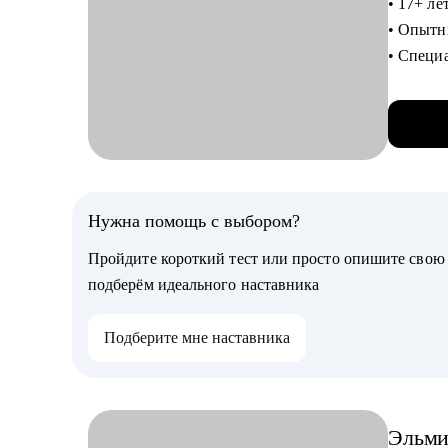
• 17+ ле
• Подго
• Опытн
• Соста
• Специ
для сло
Кому мо
управле
• Всем, 
• Принес
• Руково
• Запус
• Специ
• Экспе
• Магис
Нужна помощь с выбором?
• Спике
Пройдите короткий тест или просто опишите сво
МТС
подберём идеального наставника
• Автор 
для ИТ-
Подберите мне наставника
• Обучи
• Хочу м
бирюзо
• Серти
Эльм