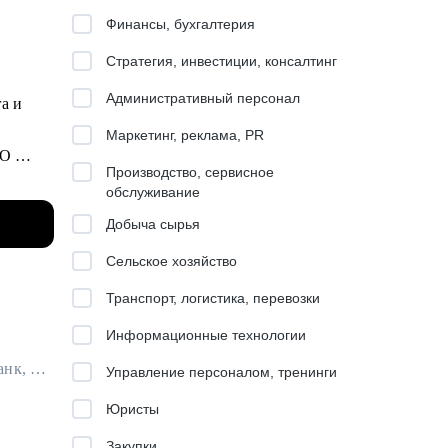
Финансы, бухгалтерия
Стратегия, инвестиции, консалтинг
Административный персонал
га и
Маркетинг, реклама, PR
MO
Производство, сервисное
обслуживание
рами
Добыча сырья
Сельское хозяйство
ями и
Транспорт, логистика, перевозки
Информационные технологии
ч
Руководитель департамента партнерских продаж в ИТ в MTS AI / ex-Т-Банк, Microsoft
Управление персоналом, тренинги
Юристы
Закупки