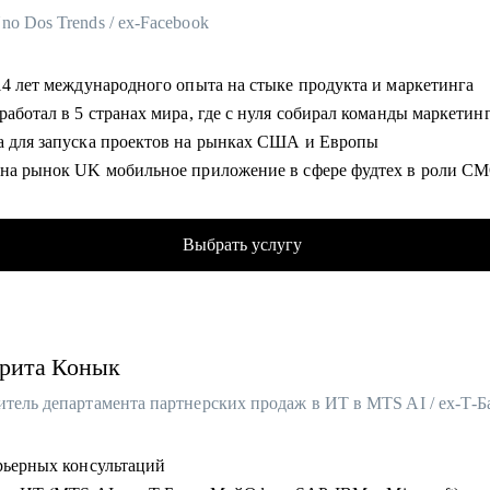
o Dos Trends / ex-Facebook
 14 лет международного опыта на стыке продукта и маркетинга
работал в 5 странах мира, где с нуля собирал команды маркетин
а для запуска проектов на рынках США и Европы
 на рынок UK мобильное приложение в сфере фудтех в роли C
одил операционными и IT-проектами в Facebook в Дублине
с CEO и сооснователь платформы для запуска кампаний с блоге
Выбрать услугу
 Trends
 сменил карьерный вектор: руководитель в стартапе, менеджер в
ции, предприниматель, поделюсь нетривиальными рекомендаци
ниями на основе собственного опыта
рита
Конык
ьзую продуктовый подход для решения бизнес и карьерных зада
омогу:
оить стратегию выхода на позицию за рубежом
арьерных консультаций
нить и эффективно использовать LinkedIn профиль