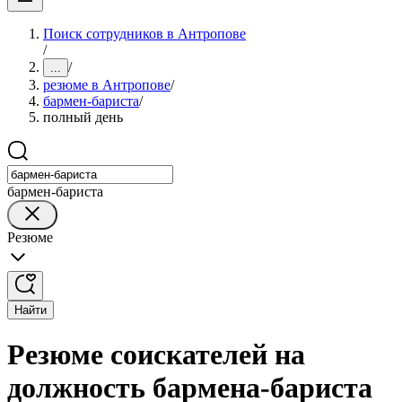
Поиск сотрудников в Антропове
/
/
...
резюме в Антропове
/
бармен-бариста
/
полный день
бармен-бариста
Резюме
Найти
Резюме соискателей на
должность бармена-бариста