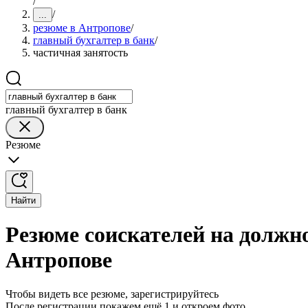
/
/
...
резюме в Антропове
/
главный бухгалтер в банк
/
частичная занятость
главный бухгалтер в банк
Резюме
Найти
Резюме соискателей на должно
Антропове
Чтобы видеть все резюме, зарегистрируйтесь
После регистрации покажем ещё 1 и откроем фото