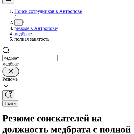
Поиск сотрудников в Антропове
/
/
...
резюме в Антропове
/
медбрат
/
полная занятость
медбрат
Резюме
Найти
Резюме соискателей на
должность медбрата с полной