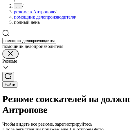
/
/
...
резюме в Антропове
/
помощник делопроизводителя
/
полный день
помощник делопроизводителя
Резюме
Найти
Резюме соискателей на должн
Антропове
Чтобы видеть все резюме, зарегистрируйтесь
После регистрации покажем ещё 1 и откроем фото