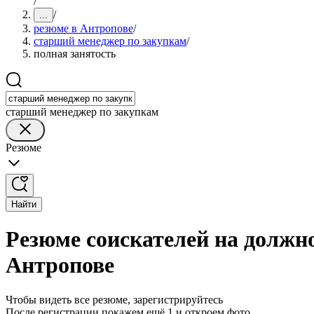
/
/
...
резюме в Антропове
/
старший менеджер по закупкам
/
полная занятость
старший менеджер по закупкам
Резюме
Найти
Резюме соискателей на должн
Антропове
Чтобы видеть все резюме, зарегистрируйтесь
После регистрации покажем ещё 1 и откроем фото