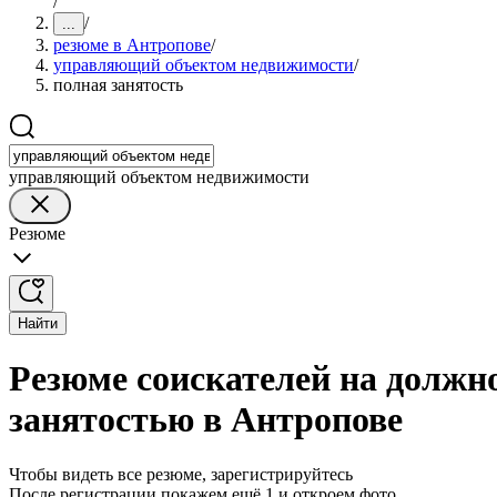
/
/
...
резюме в Антропове
/
управляющий объектом недвижимости
/
полная занятость
управляющий объектом недвижимости
Резюме
Найти
Резюме соискателей на должн
занятостью в Антропове
Чтобы видеть все резюме, зарегистрируйтесь
После регистрации покажем ещё 1 и откроем фото