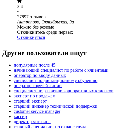
3.4
•
27897
отзывов
Антропово, Октябрьская, 9а
Можно без резюме
Откликнитесь среди первых
Откликнуться
Другие пользователи ищут
популярные после 45
начинающий специалист по работе с клиентами
оператор по вводу данных
специалист по дистанционному обучению
оператор горячей линии
специалист по развитию корпоративных клиентов
эксперт по продажам
старший эксперт
старший инженер технической поддержки
customer service manager
кассир
директор магазина
главный специалист по охране труда