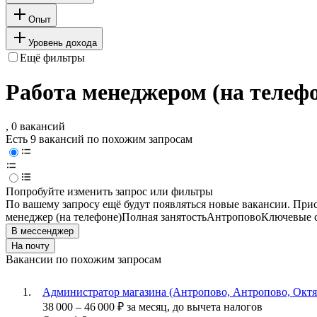
Опыт
Уровень дохода
Ещё фильтры
Работа менеджером (на телефо
, 0 вакансий
Есть 9 вакансий по похожим запросам
Попробуйте изменить запрос или фильтры
По вашему запросу ещё будут появляться новые вакансии. При
менеджер (на телефоне)
Полная занятость
Антропово
Ключевые с
В мессенджер
На почту
Вакансии по похожим запросам
Администратор магазина (Антропово, Антропово, Октяб
38 000
–
46 000
₽
за месяц,
до вычета налогов