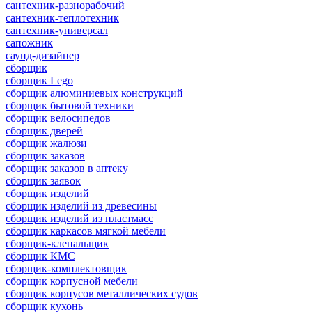
сантехник-разнорабочий
сантехник-теплотехник
сантехник-универсал
сапожник
саунд-дизайнер
сборщик
сборщик Lego
сборщик алюминиевых конструкций
сборщик бытовой техники
сборщик велосипедов
сборщик дверей
сборщик жалюзи
сборщик заказов
сборщик заказов в аптеку
сборщик заявок
сборщик изделий
сборщик изделий из древесины
сборщик изделий из пластмасс
сборщик каркасов мягкой мебели
сборщик-клепальщик
сборщик КМС
сборщик-комплектовщик
сборщик корпусной мебели
сборщик корпусов металлических судов
сборщик кухонь