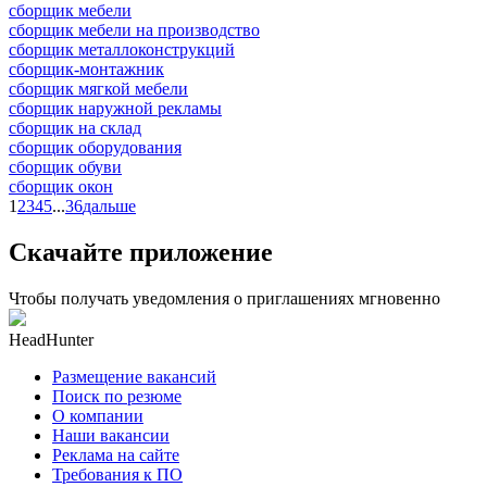
сборщик мебели
сборщик мебели на производство
сборщик металлоконструкций
сборщик-монтажник
сборщик мягкой мебели
сборщик наружной рекламы
сборщик на склад
сборщик оборудования
сборщик обуви
сборщик окон
1
2
3
4
5
...
36
дальше
Скачайте приложение
Чтобы получать уведомления о приглашениях мгновенно
HeadHunter
Размещение вакансий
Поиск по резюме
О компании
Наши вакансии
Реклама на сайте
Требования к ПО