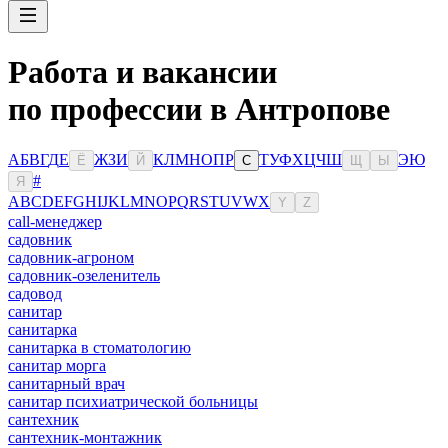
Работа и вакансии
по профессии в Антропове
А
Б
В
Г
Д
Е
Ж
З
И
К
Л
М
Н
О
П
Р
Т
У
Ф
Х
Ц
Ч
Ш
Э
Ю
Ё
Й
С
Щ
Ы
#
Я
A
B
C
D
E
F
G
H
I
J
K
L
M
N
O
P
Q
R
S
T
U
V
W
X
Y
Z
сall-менеджер
садовник
садовник-агроном
садовник-озеленитель
садовод
санитар
санитарка
санитарка в стоматологию
санитар морга
санитарный врач
санитар психиатрической больницы
сантехник
сантехник-монтажник