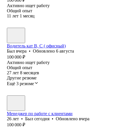
100 000
₽
Активно ищет работу
Общий опыт
11
лет
1
месяц
Водитель кат В, С ( офисный)
Был
вчера
•
Обновлено
6 августа
100 000
₽
Активно ищет работу
Общий опыт
27
лет
8
месяцев
Другие резюме
Ещё 3 резюме
Менеджер по работе с клиентами
26
лет
•
Был
сегодня
•
Обновлено
вчера
100 000
₽