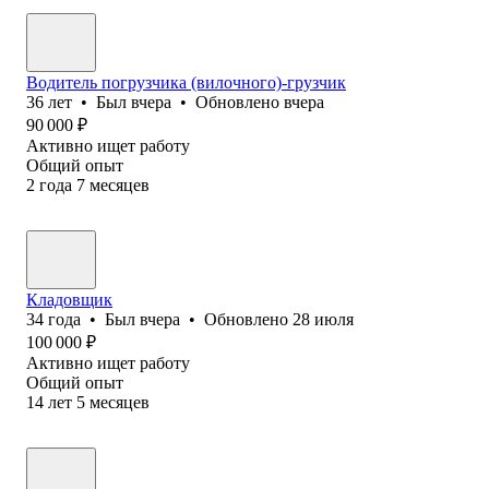
Водитель погрузчика (вилочного)-грузчик
36
лет
•
Был
вчера
•
Обновлено
вчера
90 000
₽
Активно ищет работу
Общий опыт
2
года
7
месяцев
Кладовщик
34
года
•
Был
вчера
•
Обновлено
28 июля
100 000
₽
Активно ищет работу
Общий опыт
14
лет
5
месяцев