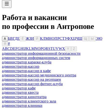
Работа и вакансии
по профессии в Антропове
Б
В
Г
Д
Е
Ж
З
И
К
Л
М
Н
О
П
Р
С
Т
У
Ф
Х
Ц
Ч
Ш
Э
Ю
А
Ё
Й
Щ
Ы
#
Я
A
B
C
D
E
F
G
H
I
J
K
L
M
N
O
P
Q
R
S
T
U
V
W
X
Y
Z
администратор информационной безопасности
администратор информационных систем
администратор караоке-клуба
администратор-кассир
администратор-кассир в кафе
администратор-кассир медицинского центра
администратор-кассир на ресепшен
администратор-кассир фитнес-клуба
администратор кафе
администратор квеста
администратор кинотеатра
администратор клиентского зала
администратор клиники