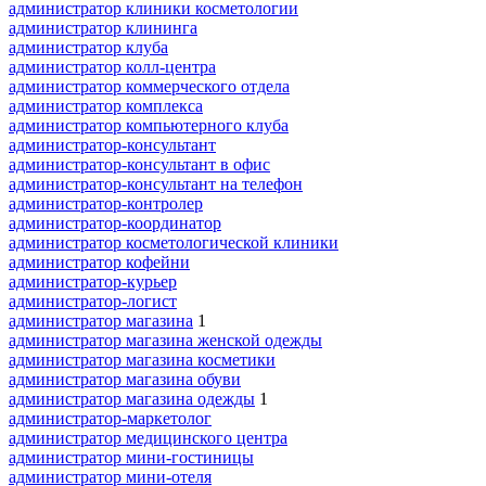
администратор клиники косметологии
администратор клининга
администратор клуба
администратор колл-центра
администратор коммерческого отдела
администратор комплекса
администратор компьютерного клуба
администратор-консультант
администратор-консультант в офис
администратор-консультант на телефон
администратор-контролер
администратор-координатор
администратор косметологической клиники
администратор кофейни
администратор-курьер
администратор-логист
администратор магазина
1
администратор магазина женской одежды
администратор магазина косметики
администратор магазина обуви
администратор магазина одежды
1
администратор-маркетолог
администратор медицинского центра
администратор мини-гостиницы
администратор мини-отеля