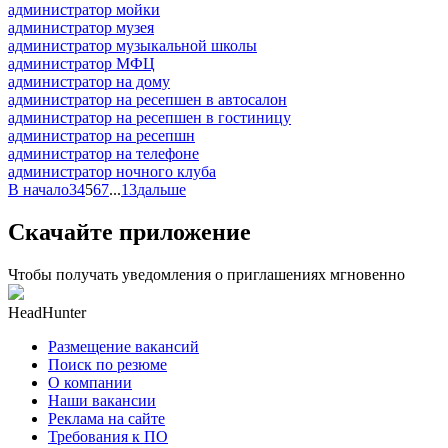
администратор мойки
администратор музея
администратор музыкальной школы
администратор МФЦ
администратор на дому
администратор на ресепшен в автосалон
администратор на ресепшен в гостиницу
администратор на ресепшн
администратор на телефоне
администратор ночного клуба
В начало
3
4
5
6
7
...
13
дальше
Скачайте приложение
Чтобы получать уведомления о приглашениях мгновенно
HeadHunter
Размещение вакансий
Поиск по резюме
О компании
Наши вакансии
Реклама на сайте
Требования к ПО