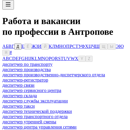
Работа и вакансии
по профессии в Антропове
А
Б
В
Г
Е
Ж
З
И
К
Л
М
Н
О
П
Р
С
Т
У
Ф
Х
Ц
Ч
Ш
Э
Ю
Д
Ё
Й
Щ
Ы
#
Я
A
B
C
D
E
F
G
H
I
J
K
L
M
N
O
P
Q
R
S
T
U
V
W
X
Y
Z
диспетчер по транспорту
диспетчер производства
диспетчер производственно-диспетчерского отдела
диспетчер-регистратор
диспетчер связи
диспетчер сервисного центра
диспетчер склада
диспетчер службы эксплуатации
диспетчер такси
диспетчер технической поддержки
диспетчер транспортного отдела
диспетчер утренней смены
диспетчер центра управления сетями