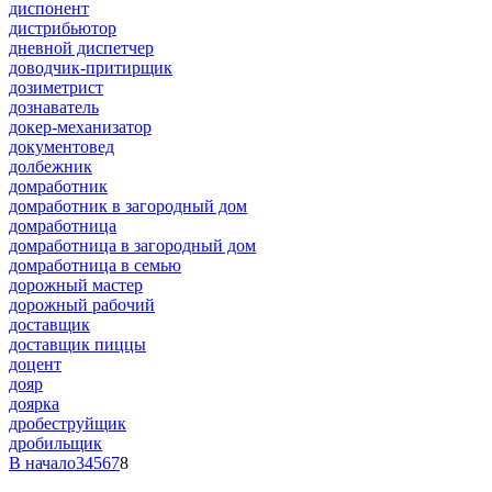
диспонент
дистрибьютор
дневной диспетчер
доводчик-притирщик
дозиметрист
дознаватель
докер-механизатор
документовед
долбежник
домработник
домработник в загородный дом
домработница
домработница в загородный дом
домработница в семью
дорожный мастер
дорожный рабочий
доставщик
доставщик пиццы
доцент
дояр
доярка
дробеструйщик
дробильщик
В начало
3
4
5
6
7
8