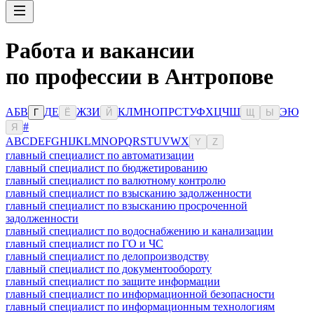
Работа и вакансии
по профессии в Антропове
А
Б
В
Д
Е
Ж
З
И
К
Л
М
Н
О
П
Р
С
Т
У
Ф
Х
Ц
Ч
Ш
Э
Ю
Г
Ё
Й
Щ
Ы
#
Я
A
B
C
D
E
F
G
H
I
J
K
L
M
N
O
P
Q
R
S
T
U
V
W
X
Y
Z
главный специалист по автоматизации
главный специалист по бюджетированию
главный специалист по валютному контролю
главный специалист по взысканию задолженности
главный специалист по взысканию просроченной
задолженности
главный специалист по водоснабжению и канализации
главный специалист по ГО и ЧС
главный специалист по делопроизводству
главный специалист по документообороту
главный специалист по защите информации
главный специалист по информационной безопасности
главный специалист по информационным технологиям