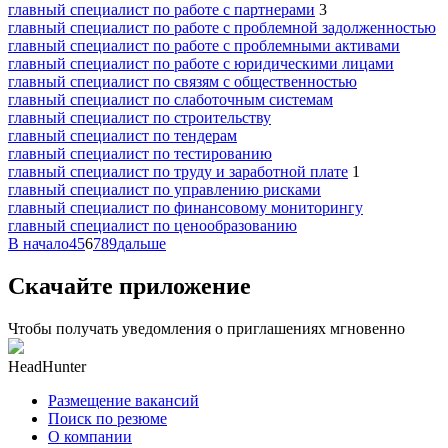
главный специалист по работе с партнерами
3
главный специалист по работе с проблемной задолженностью
главный специалист по работе с проблемными активами
главный специалист по работе с юридическими лицами
главный специалист по связям с общественностью
главный специалист по слаботочным системам
главный специалист по строительству
главный специалист по тендерам
главный специалист по тестированию
главный специалист по труду и заработной плате
1
главный специалист по управлению рисками
главный специалист по финансовому мониторингу
главный специалист по ценообразованию
В начало
4
5
6
7
8
9
дальше
Скачайте приложение
Чтобы получать уведомления о приглашениях мгновенно
HeadHunter
Размещение вакансий
Поиск по резюме
О компании