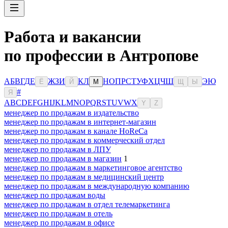
Работа и вакансии
по профессии в Антропове
А
Б
В
Г
Д
Е
Ж
З
И
К
Л
Н
О
П
Р
С
Т
У
Ф
Х
Ц
Ч
Ш
Э
Ю
Ё
Й
М
Щ
Ы
#
Я
A
B
C
D
E
F
G
H
I
J
K
L
M
N
O
P
Q
R
S
T
U
V
W
X
Y
Z
менеджер по продажам в издательство
менеджер по продажам в интернет-магазин
менеджер по продажам в канале HoReCa
менеджер по продажам в коммерческий отдел
менеджер по продажам в ЛПУ
менеджер по продажам в магазин
1
менеджер по продажам в маркетинговое агентство
менеджер по продажам в медицинский центр
менеджер по продажам в международную компанию
менеджер по продажам воды
менеджер по продажам в отдел телемаркетинга
менеджер по продажам в отель
менеджер по продажам в офисе