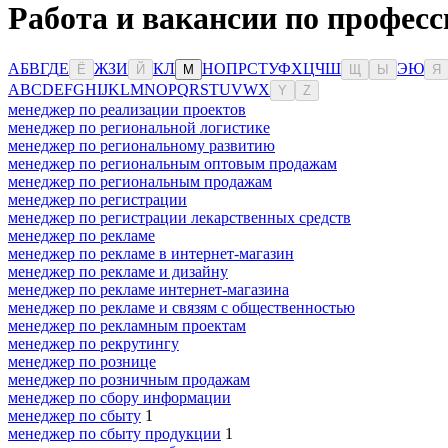
Работа и вакансии по професс
А
Б
В
Г
Д
Е
Ж
З
И
К
Л
Н
О
П
Р
С
Т
У
Ф
Х
Ц
Ч
Ш
Э
Ю
Ё
Й
М
Щ
Ы
Я
A
B
C
D
E
F
G
H
I
J
K
L
M
N
O
P
Q
R
S
T
U
V
W
X
Y
Z
менеджер по реализации проектов
менеджер по региональной логистике
менеджер по региональному развитию
менеджер по региональным оптовым продажам
менеджер по региональным продажам
менеджер по регистрации
менеджер по регистрации лекарственных средств
менеджер по рекламе
менеджер по рекламе в интернет-магазин
менеджер по рекламе и дизайну
менеджер по рекламе интернет-магазина
менеджер по рекламе и связям с общественностью
менеджер по рекламным проектам
менеджер по рекрутингу
менеджер по рознице
менеджер по розничным продажам
менеджер по сбору информации
менеджер по сбыту
1
менеджер по сбыту продукции
1