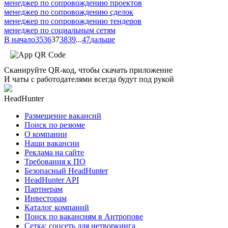
менеджер по сопровождению проектов
менеджер по сопровождению сделок
менеджер по сопровождению тендеров
менеджер по социальным сетям
В начало
35
36
37
38
39
...
47
дальше
Сканируйте QR-код, чтобы скачать приложение
И чаты с работодателями всегда будут под рукой
HeadHunter
Размещение вакансий
Поиск по резюме
О компании
Наши вакансии
Реклама на сайте
Требования к ПО
Безопасный HeadHunter
HeadHunter API
Партнерам
Инвесторам
Каталог компаний
Поиск по вакансиям в Антропове
Сетка: соцсеть для нетворкинга