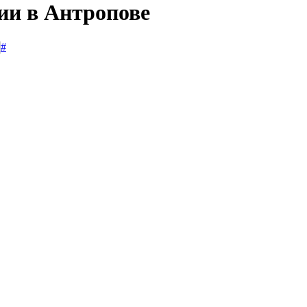
ии в Антропове
#