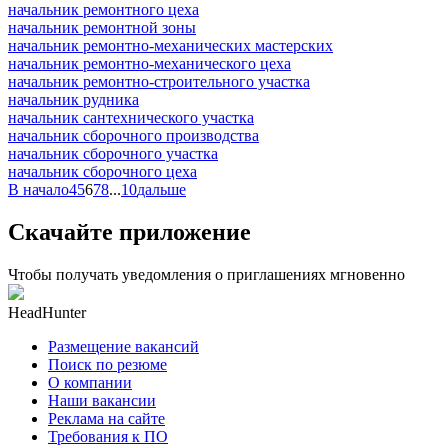
начальник ремонтного цеха
начальник ремонтной зоны
начальник ремонтно-механических мастерских
начальник ремонтно-механического цеха
начальник ремонтно-строительного участка
начальник рудника
начальник сантехнического участка
начальник сборочного производства
начальник сборочного участка
начальник сборочного цеха
В начало
4
5
6
7
8
...
10
дальше
Скачайте приложение
Чтобы получать уведомления о приглашениях мгновенно
HeadHunter
Размещение вакансий
Поиск по резюме
О компании
Наши вакансии
Реклама на сайте
Требования к ПО