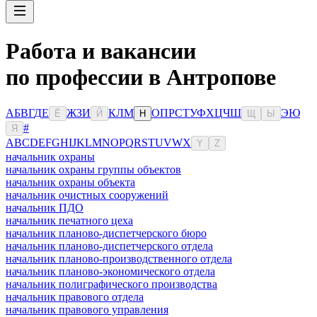
Работа и вакансии
по профессии в Антропове
А
Б
В
Г
Д
Е
Ж
З
И
К
Л
М
О
П
Р
С
Т
У
Ф
Х
Ц
Ч
Ш
Э
Ю
Ё
Й
Н
Щ
Ы
#
Я
A
B
C
D
E
F
G
H
I
J
K
L
M
N
O
P
Q
R
S
T
U
V
W
X
Y
Z
начальник охраны
начальник охраны группы объектов
начальник охраны объекта
начальник очистных сооружений
начальник ПДО
начальник печатного цеха
начальник планово-диспетчерского бюро
начальник планово-диспетчерского отдела
начальник планово-производственного отдела
начальник планово-экономического отдела
начальник полиграфического производства
начальник правового отдела
начальник правового управления