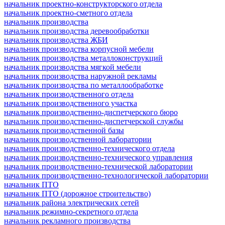
начальник проектно-конструкторского отдела
начальник проектно-сметного отдела
начальник производства
начальник производства деревообработки
начальник производства ЖБИ
начальник производства корпусной мебели
начальник производства металлоконструкций
начальник производства мягкой мебели
начальник производства наружной рекламы
начальник производства по металлообработке
начальник производственного отдела
начальник производственного участка
начальник производственно-диспетчерского бюро
начальник производственно-диспетчерской службы
начальник производственной базы
начальник производственной лаборатории
начальник производственно-технического отдела
начальник производственно-технического управления
начальник производственно-технической лаборатории
начальник производственно-технологической лаборатории
начальник ПТО
начальник ПТО (дорожное строительство)
начальник района электрических сетей
начальник режимно-секретного отдела
начальник рекламного производства