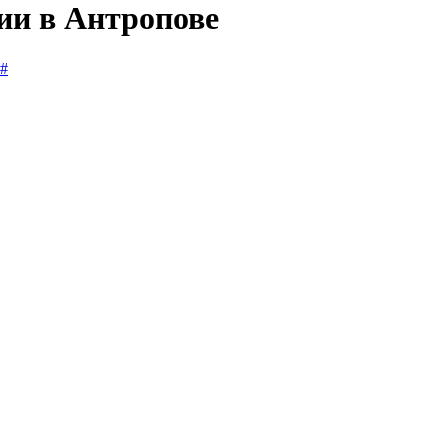
ии в Антропове
#