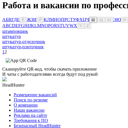
Работа и вакансии по професс
А
Б
В
Г
Д
Е
Ж
З
И
К
Л
М
Н
О
П
Р
С
Т
У
Ф
Х
Ц
Ч
Э
Ю
Ё
Й
Ш
Щ
Ы
Я
A
B
C
D
E
F
G
H
I
J
K
L
M
N
O
P
Q
R
S
T
U
V
W
X
Y
Z
штамповщик
штукатур
штукатур-отделочник
штукатур-плиточник
1
2
Сканируйте QR-код, чтобы скачать приложение
И чаты с работодателями всегда будут под рукой
HeadHunter
Размещение вакансий
Поиск по резюме
О компании
Наши вакансии
Реклама на сайте
Требования к ПО
Безопасный HeadHunter