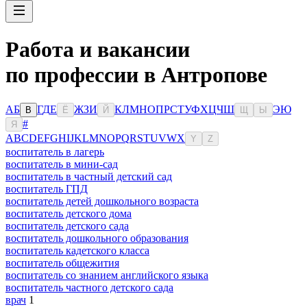
Работа и вакансии
по профессии в Антропове
А
Б
Г
Д
Е
Ж
З
И
К
Л
М
Н
О
П
Р
С
Т
У
Ф
Х
Ц
Ч
Ш
Э
Ю
В
Ё
Й
Щ
Ы
#
Я
A
B
C
D
E
F
G
H
I
J
K
L
M
N
O
P
Q
R
S
T
U
V
W
X
Y
Z
воспитатель в лагерь
воспитатель в мини-сад
воспитатель в частный детский сад
воспитатель ГПД
воспитатель детей дошкольного возраста
воспитатель детского дома
воспитатель детского сада
воспитатель дошкольного образования
воспитатель кадетского класса
воспитатель общежития
воспитатель со знанием английского языка
воспитатель частного детского сада
врач
1