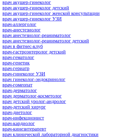
врач акушер-гинеколог
врач акушер-гинеколог детский
врач акушер-гинеколог женской консультации
врач акушер-гинеколог УЗИ
врач-аллерголог
врач-анестезиолог
врач анестезиолог-реаниматолог
врач анестезиолог-реаниматолог детский
врач в фитнес-клуб
врач-гастроэнтеролог детский
врач-гематолог
врач-генетик
врач-гериатр
врач-гинеколог УЗИ
врач гинеколог-эндокринолог
врач-гомеопат
врач-дерматолог
врач дерматолог-косметолог
врач детский уролог-андролог
врач-детский хирург
врач-диетолог
врач-инфекционист
врач-кардиолог
врач-кинезитерапевт
врач клинической лабораторной диагностики